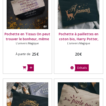
Pochette en Tissus On peut
Pochette à paillettes en
trouver le bonheur, même
coton bio, Harry Potter,
L'univers Magique
L'univers Magique
dans les moments les plus
Severus Rogue, Always, A
sombres, Harry Potter
Jamais, Patronus Biche
25
€
20
€
À partir de
Détails