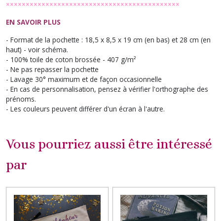
××××××××××××××××××××××××××××××××××××××××××××
EN SAVOIR PLUS
- Format de la pochette : 18,5 x 8,5 x 19 cm (en bas) et 28 cm (en
haut) - voir schéma.
- 100% toile de coton brossée - 407 g/m²
- Ne pas repasser la pochette
- Lavage 30° maximum et de façon occasionnelle
- En cas de personnalisation, pensez à vérifier l'orthographe des
prénoms.
- Les couleurs peuvent différer d'un écran à l'autre.
Vous pourriez aussi être intéressé
par