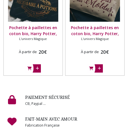
Pochette à paillettes en
Pochette à paillettes en
coton bio, Harry Potter,
coton bio, Harry Potter,
L'univers Magique
L'univers Magique
Poudlard, Nécessaire à
Poudlard, Je ne parle pas
Potions
aux Moldus
20
€
20
€
À partir de
À partir de
PAIEMENT SÉCURISÉ
CB, Paypal ...
FAIT-MAIN AVEC AMOUR
Fabrication Française