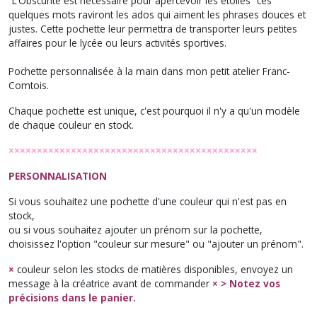
“L’Obscurité est nécessaire pour apercevoir les étoiles”
ces
quelques mots raviront les ados qui aiment les phrases douces et
justes.
Cette pochette leur permettra de transporter leurs petites
affaires pour le lycée ou leurs activités sportives.
Pochette personnalisée à la main dans mon petit atelier Franc-
Comtois.
Chaque pochette est unique, c'est pourquoi il n'y a qu'un modèle
de chaque couleur en stock.
××××××××××××××××××××××××××××××××××××××××××××
PERSONNALISATION
Si vous souhaitez une pochette d'une couleur qui n'est pas en
stock,
ou si vous souhaitez ajouter un prénom sur la pochette,
choisissez l'option "couleur sur mesure" ou "ajouter un prénom".
×
couleur selon les stocks de matières disponibles, envoyez un
message à la créatrice avant de commander
× > Notez vos
précisions dans le panier.