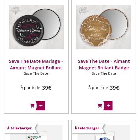
Save
the
Date
(4)
Stickers
Chaussures
(14)
Save The Date Mariage -
Save The Date - Aimant
Aimant Magnet Brillant
Magnet Brillant Badge
Stickers
Save The Date
Save The Date
Badge 38mm - cadeaux
38mm - thème Champêtre
Urne
(1)
invités - thème Ardoise
Lumière
Rose -
39
€
39
€
À partir de
À partir de
Accessoires
(5)
Cérémonie
(1)
À télécharger
À télécharger