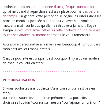
Pochette en coton
pour personne distinguée qui court partout
et
qui aime quand chaque chose est à sa place pour ne
pas perdre
de temps
! En général cette personne se cogne les orteils dans les
coins de meubles (pensée au juron qui va avec !) en voulant
mettre la main sur le truc qu'elle ne retrouvera jamais ... Soyez
sympa,
aidez votre amie, offrez lui cette pochette pour qu'elle ait
toutes ses affaires au même endroit !
Elle vous remerciera.
Accessoire personnalisé à la main avec beaucoup d'humour dans
mon petit atelier Franc-Comtois.
Chaque pochette est unique, c'est pourquoi il n'y a qu'un modèle
de chaque couleur en stock.
××××××××××××××××××××××××××××××××××××××××××××
PERSONNALISATION
Si vous souhaitez une pochette d'une couleur qui n'est pas en
stock,
ou si vous souhaitez ajouter un prénom sur la pochette,
choisissez l'option "couleur sur mesure" ou "ajouter un prénom".