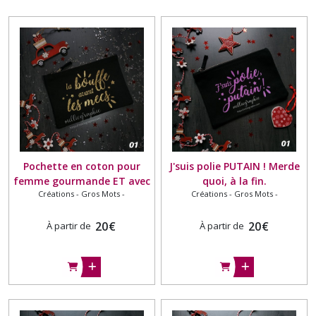
Pochette en coton pour
J'suis polie PUTAIN ! Merde
femme gourmande ET avec
quoi, à la fin.
Créations - Gros Mots -
Créations - Gros Mots -
le sens de l'humour !
20
€
20
€
À partir de
À partir de