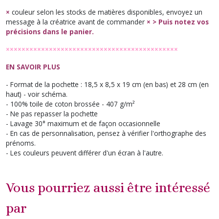
×
couleur selon les stocks de matières disponibles, envoyez un
message à la créatrice avant de commander
× > Puis notez vos
précisions dans le panier.
××××××××××××××××××××××××××××××××××××××××××××
EN SAVOIR PLUS
- Format de la pochette : 18,5 x 8,5 x 19 cm (en bas) et 28 cm (en
haut) - voir schéma.
- 100% toile de coton brossée - 407 g/m²
- Ne pas repasser la pochette
- Lavage 30° maximum et de façon occasionnelle
- En cas de personnalisation, pensez à vérifier l'orthographe des
prénoms.
- Les couleurs peuvent différer d'un écran à l'autre.
Vous pourriez aussi être intéressé
par