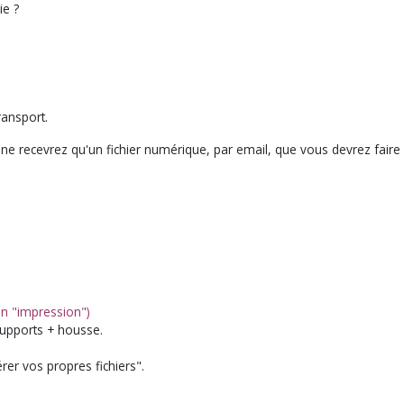
ie ?
transport.
us ne recevrez qu'un fichier numérique, par email, que vous devrez fa
ion "impression")
supports + housse.
er vos propres fichiers".