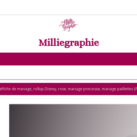
Milliegraphie
ffiche de mariage, rollup Disney, rose, mariage princesse, mariage paillettes